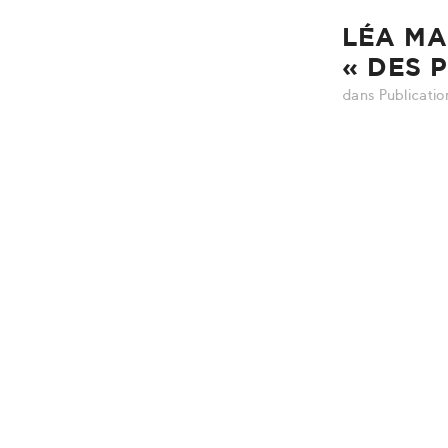
LÉA MA
« DES 
dans
Publicatio