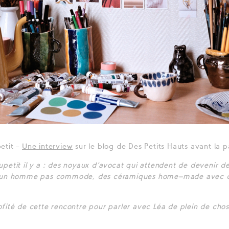
etit –
Une interview
sur le blog de Des Petits Hauts avant la
petit il y a : des noyaux d’avocat qui attendent de devenir de
’un homme pas commode, des céramiques home-made avec des
fité de cette rencontre pour parler avec Léa de plein de cho