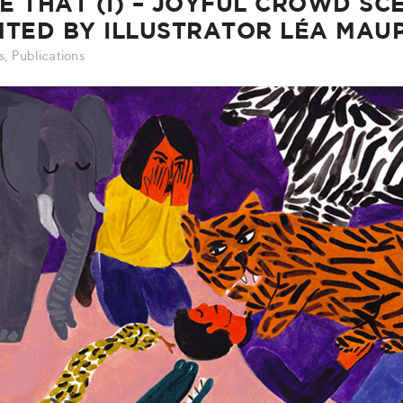
CE THAT (I) – JOYFUL CROWD SCE
NTED BY ILLUSTRATOR LÉA MAUP
s
,
Publications