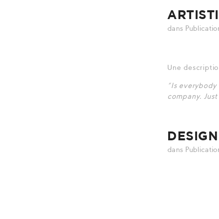
ARTIST
dans
Publicatio
Une descriptio
“Is everybody i
company. Just 
DESIGN
dans
Publicatio