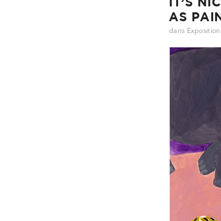
IT’S NI
AS PAI
dans
Exposition