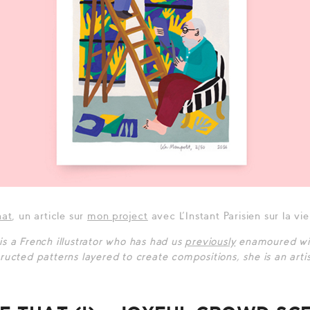
hat
, un article sur
mon project
avec L’Instant Parisien sur la v
is a French illustrator who has had us
previously
enamoured with
tructed patterns layered to create compositions, she is an artis