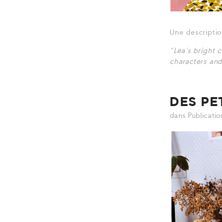
Une descriptio
“Léa’s bright 
characters and
DES PE
dans
Publicatio