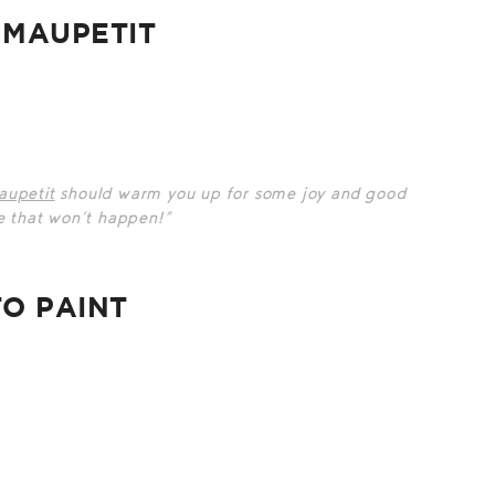
 MAUPETIT
aupetit
should warm you up for some joy and good
re that won’t happen!”
TO PAINT