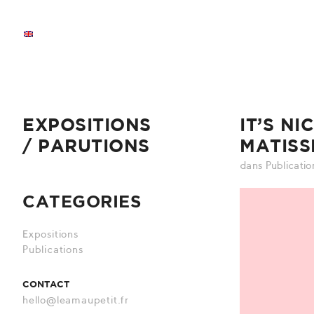
EXPOSITIONS
IT’S NI
/ PARUTIONS
MATISS
dans
Publicatio
CATEGORIES
Expositions
Publications
CONTACT
hello@leamaupetit.fr