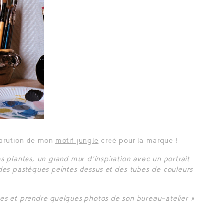
 parution de mon
motif jungle
créé pour la marque !
s plantes, un grand mur d’inspiration avec un portrait
 pastèques peintes dessus et des tubes de couleurs
ses et prendre quelques photos de son bureau-atelier »