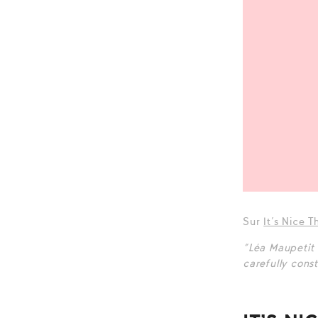
Sur
It’s Nice T
“Léa Maupetit 
carefully cons