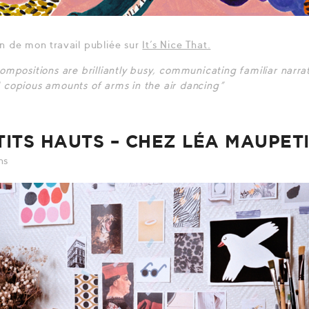
n de mon travail publiée sur
It’s Nice That.
compositions are brilliantly busy, communicating familiar nar
 copious amounts of arms in the air dancing”
TITS HAUTS – CHEZ LÉA MAUPET
ns