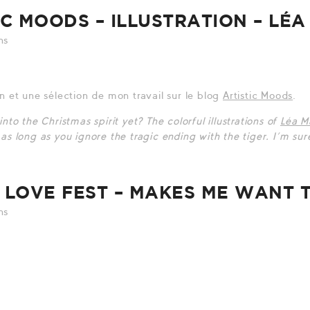
IC MOODS – ILLUSTRATION – LÉA
ns
n et une sélection de mon travail sur le blog
Artistic Moods
.
nto the Christmas spirit yet? The colorful illustrations of
Léa M
as long as you ignore the tragic ending with the tiger. I’m su
 LOVE FEST – MAKES ME WANT 
ns