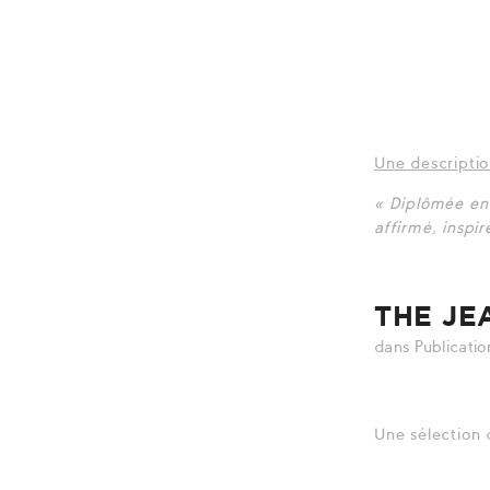
Une descripti
« Diplômée en
affirmé, inspi
THE JE
dans
Publicatio
Une sélection 