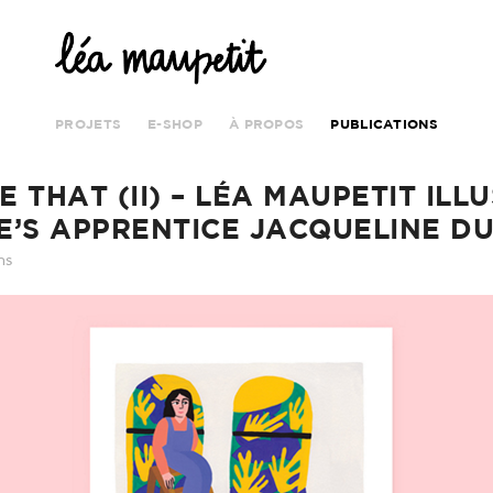
PROJETS
E-SHOP
À PROPOS
PUBLICATIONS
CE THAT (II) – LÉA MAUPETIT I
E’S APPRENTICE JACQUELINE D
ns