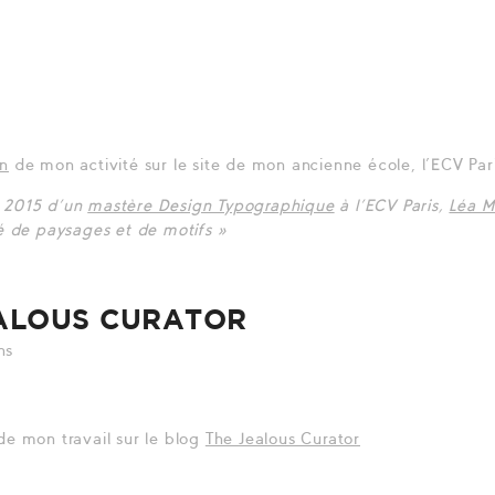
on
de mon activité sur le site de mon ancienne école, l’ECV Pari
 2015 d’un
mastère Design Typographique
à l’ECV Paris,
Léa M
ré de paysages et de motifs »
ALOUS CURATOR
ns
de mon travail sur le blog
The Jealous Curator