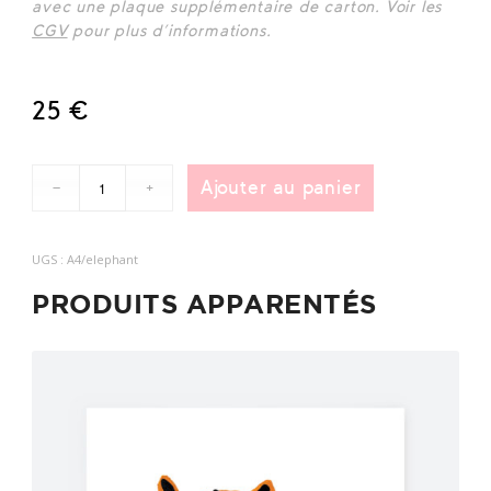
avec une plaque supplémentaire de carton. Voir les
CGV
pour plus d’informations.
25
€
Ajouter au panier
UGS :
A4/elephant
PRODUITS APPARENTÉS