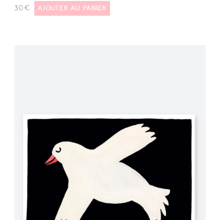
30
€
AJOUTER AU PANIER