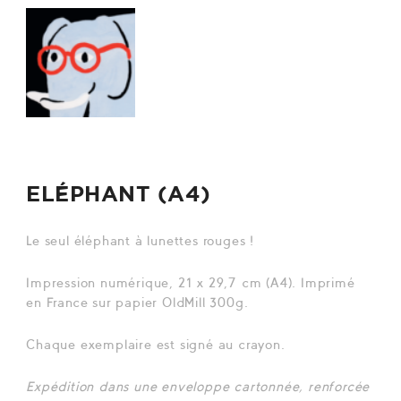
ELÉPHANT (A4)
Le seul éléphant à lunettes rouges !
Impression numérique, 21 x 29,7 cm (A4). Imprimé
en France sur papier OldMill 300g.
Chaque exemplaire est signé au crayon.
Expédition dans une enveloppe cartonnée, renforcée