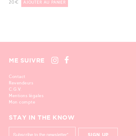
20
€
AJOUTER AU PANIER
ME SUIVRE
Contact
Revendeurs
C.G.V.
Mentions légales
Mon compte
STAY IN THE KNOW